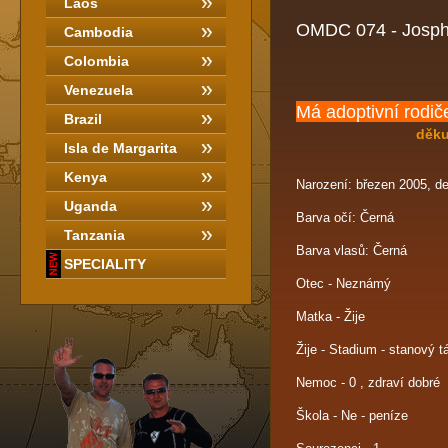
Laos
OMDC 074 - Josph
Cambodia
Colombia
Venezuela
Má adoptivní rodič
Brazil
děkuje
Isla de Margarita
Kenya
Narození: březen 2005, d
Uganda
Barva očí: Černá
Tanzania
Barva vlasů: Černá
SPECIALITY
Otec - Neznámý
Matka - Žije
Žije - Stadium - stanový t
Nemoc - 0 , zdraví dobré
Škola - Ne - peníze