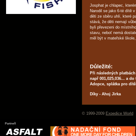
Josphat je chlapec, kterém
Narodil se jako 6-té dítě 
děti ze sběru uhlí, které
stává, že děti nemají vůbe
byli převezeni do místního
stavu, neboť nemá dostate
měl být v mateřské škole,
Důležité:
Při následných platbách 
např 001,025,036... a do 
Adopce, splátka pro dítě
Díky - Ahoj Jirka
© 1999-2009
Expedice World
Partneři