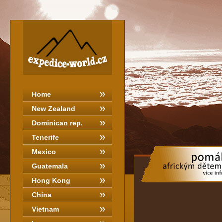
Home
New Zealand
Dominican rep.
Tenerife
Mexico
Guatemala
Hong Kong
China
Vietnam