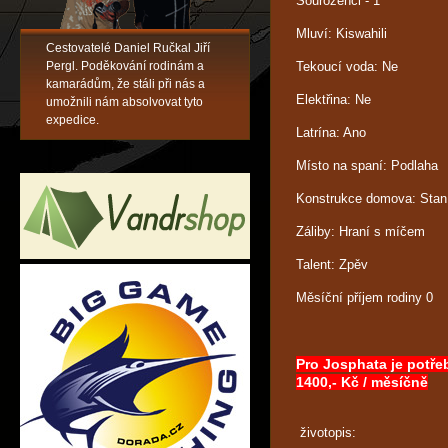
Sourozenci - 1
Mluví: Kiswahili
Cestovatelé Daniel Ručkal Jiří
Pergl. Poděkování rodinám a
Tekoucí voda: Ne
kamarádům, že stáli při nás a
Elektřina: Ne
umožnili nám absolvovat tyto
expedice.
Latrína: Ano
Místo na spaní: Podlaha
Konstrukce domova: Stan
Záliby: Hraní s míčem
Talent: Zpěv
Měsíční příjem rodiny 0
Pro Josphata je potřeb
1400,- Kč / měsíčně
životopis: