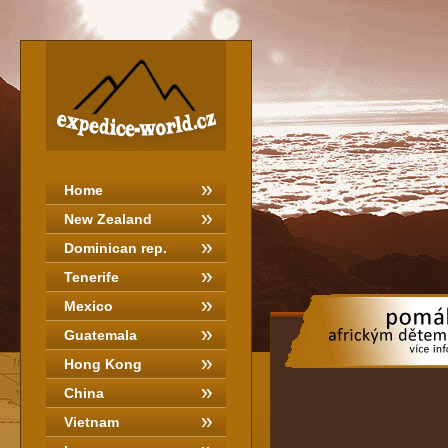
Home
New Zealand
Dominican rep.
Tenerife
Mexico
Guatemala
Hong Kong
China
Vietnam