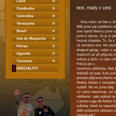
Laos
text, maily z cest
Cambodia
Colombia
Ahoj všem od Dan a Jirky
Venezuela
Měli jsme pár problémů na 
Brazil
zem oproti Mexicu jsme se
jsme k názoru, že je to 
Isla de Margarita
hrozná chudoba. To, že v 
už nemáme slov. Na zácho
Kenya
drogové gangy, vojáci s o
Uganda
hranicích už při příjezdu 
měnou a těch, co nám chtě
Tanzania
Policie jen s
SPECIALITY
úsměvem přihlížela. Než j
dokladů od auta. Auto js
protože půjčovna Alamo o
Hodiny čekání v mezipásm
vytáhli. No nic jsme tady..
síť zatím neexistuje, asi
nádherná - jako poklad na
u jezera Lago de Atitlan 
vulkány, které se naposled
dalši probuzení plánujou a
vlastně rok?............