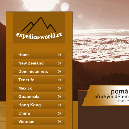
Home
New Zealand
Dominican rep.
Tenerife
Mexico
Guatemala
Hong Kong
China
Vietnam