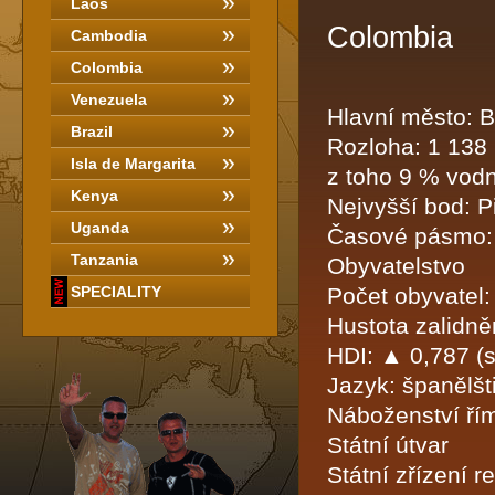
Laos
Colombia
Cambodia
Colombia
Venezuela
Hlavní město: 
Brazil
Rozloha: 1 138 
Isla de Margarita
z toho 9 % vodn
Kenya
Nejvyšší bod: P
Uganda
Časové pásmo:
Tanzania
Obyvatelstvo
SPECIALITY
Počet obyvatel:
Hustota zalidněn
HDI: ▲ 0,787 (s
Jazyk: španělšt
Náboženství řím
Státní útvar
Státní zřízení r