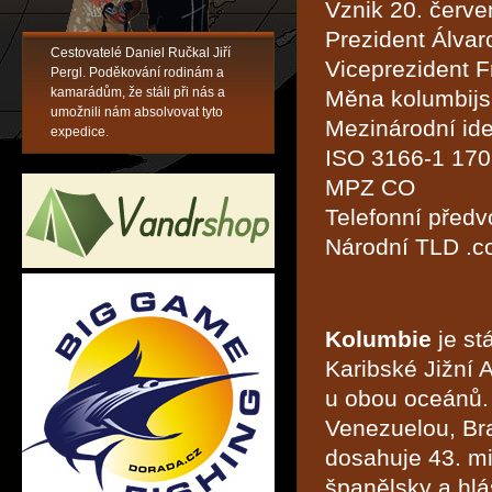
Vznik 20. červe
Prezident Álvar
Cestovatelé Daniel Ručkal Jiří
Viceprezident F
Pergl. Poděkování rodinám a
kamarádům, že stáli při nás a
Měna kolumbijs
umožnili nám absolvovat tyto
Mezinárodní ide
expedice.
ISO 3166-1 17
MPZ CO
Telefonní předv
Národní TLD .c
Kolumbie
je stá
Karibské Jižní 
u obou oceánů.
Venezuelou, Bra
dosahuje 43. m
španělsky a hlás