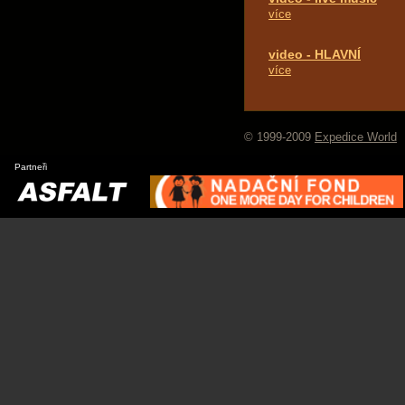
více
video - HLAVNÍ
více
© 1999-2009
Expedice World
Partneři