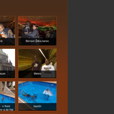
rá
Beroun Štika tanec
seum
Metro
 - v Keni
bazén
ny a do řek
je vcelku