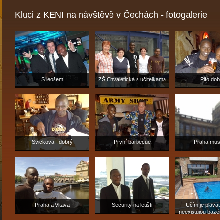
Kluci z KENI na návštěvě v Čechách - fotogalerie
S leošem
ZŠ Chvaletická s učitelkama
Pifo dob
Svickova - dobrý
První barbecue
Praha mu
Praha a Vltava
Security na letišti
Učím je plavat
neexistujou bazé
mezi krokodýli 