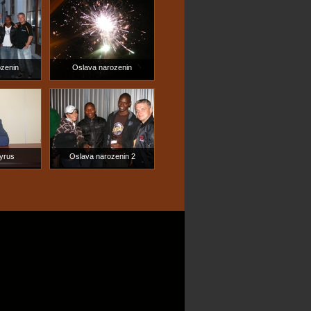
čné
ozenin
Oslava narozenin
yrus
Oslava narozenin 2